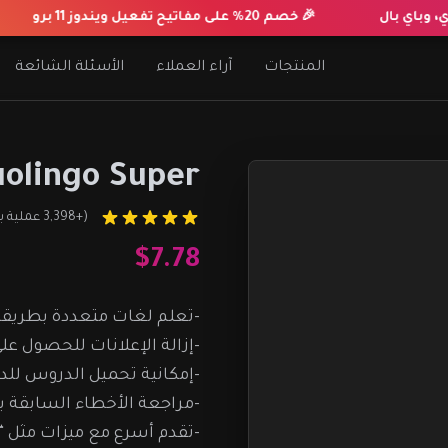
 وباي بال
🎉 خصم 20% على مفاتيح تفعيل ويندوز 11 برو
المنتجات
آراء العملاء
الأسئلة الشائعة
olingo Super
(+3,398 عملية بيع)
$7.78
-تعلم لغات متعددة بطريقة
-إزالة الإعلانات للحصول ع
-إمكانية تحميل الدروس للدر
-مراجعة الأخطاء السابقة ب
-تقدم أسرع مع ميزات مثل “