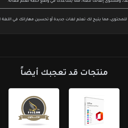
عف، ومستوى إتقانك للغة، مما يساعدك في وضع خطة تعلم فعالة.
منتجات قد تعجبك أيضاً