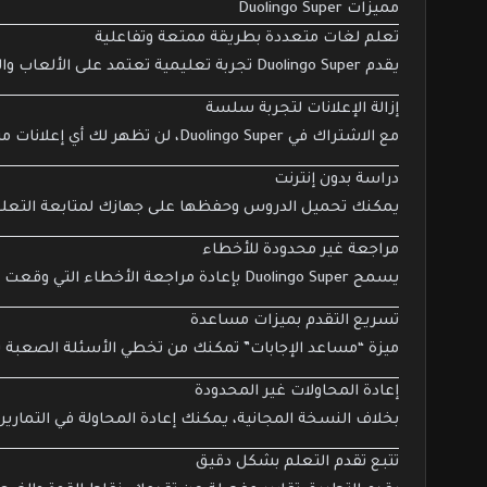
مميزات Duolingo Super
تعلم لغات متعددة بطريقة ممتعة وتفاعلية
يقدم Duolingo Super تجربة تعليمية تعتمد على الألعاب والتمارين التفاعلية، مما يجعل تعلم اللغة أكثر متعة وسهولة، ويحافظ على تحفيز المتعلم للاستمرار.
إزالة الإعلانات لتجربة سلسة
مع الاشتراك في Duolingo Super، لن تظهر لك أي إعلانات مزعجة أثناء استخدام التطبيق، مما يتيح تركيزًا كاملاً على التعلم بدون مقاطعات.
دراسة بدون إنترنت
يمكنك تحميل الدروس وحفظها على جهازك لمتابعة التعلم ف
مراجعة غير محدودة للأخطاء
يسمح Duolingo Super بإعادة مراجعة الأخطاء التي وقعت فيها سابقًا بلا حدود، مما يساعدك على تحسين مهاراتك بشكل أفضل وأكثر فعالية.
تسريع التقدم بميزات مساعدة
ميزة “مساعد الإجابات” تمكنك من تخطي الأسئلة الصعبة ب
إعادة المحاولات غير المحدودة
بخلاف النسخة المجانية، يمكنك إعادة المحاولة في التماري
تتبع تقدم التعلم بشكل دقيق