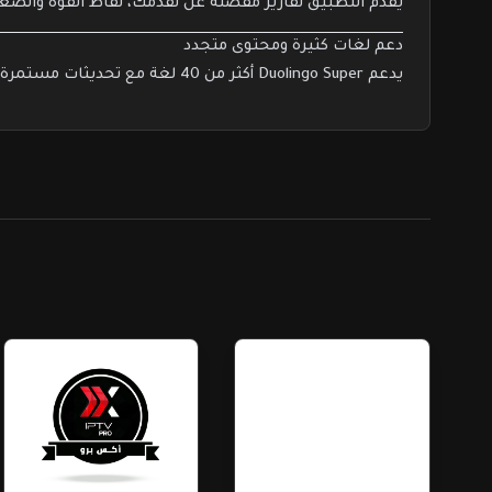
يقدم التطبيق تقارير مفصلة عن تقدمك، نقاط القوة والض
دعم لغات كثيرة ومحتوى متجدد
يدعم Duolingo Super أكثر من 40 لغة مع تحديثات مستمرة للمحتوى، مما يتيح لك تعلم لغات جديدة أو تحسين مهاراتك في اللغة التي تختارها.